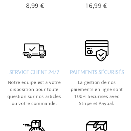
8,99 €
16,99 €
9
8,99
16,99
Prix
Prix
€
€
régulier
régulier
SERVICE CLIENT 24/7
PAIEMENTS SÉCURISÉS
Notre équipe est à votre
La gestion de nos
disposition pour toute
paiements en ligne sont
question sur nos articles
100% Sécurisés avec
ou votre commande.
Stripe et Paypal.