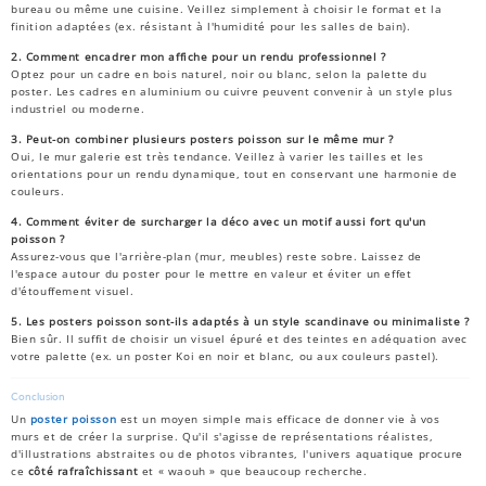
bureau ou même une cuisine. Veillez simplement à choisir le format et la
finition adaptées (ex. résistant à l'humidité pour les salles de bain).
2. Comment encadrer mon affiche pour un rendu professionnel ?
Optez pour un cadre en bois naturel, noir ou blanc, selon la palette du
poster. Les cadres en aluminium ou cuivre peuvent convenir à un style plus
industriel ou moderne.
3. Peut-on combiner plusieurs posters poisson sur le même mur ?
Oui, le mur galerie est très tendance. Veillez à varier les tailles et les
orientations pour un rendu dynamique, tout en conservant une harmonie de
couleurs.
4. Comment éviter de surcharger la déco avec un motif aussi fort qu'un
poisson ?
Assurez-vous que l'arrière-plan (mur, meubles) reste sobre. Laissez de
l'espace autour du poster pour le mettre en valeur et éviter un effet
d'étouffement visuel.
5. Les posters poisson sont-ils adaptés à un style scandinave ou minimaliste ?
Bien sûr. Il suffit de choisir un visuel épuré et des teintes en adéquation avec
votre palette (ex. un poster Koi en noir et blanc, ou aux couleurs pastel).
Conclusion
Un
poster poisson
est un moyen simple mais efficace de donner vie à vos
murs et de créer la surprise. Qu'il s'agisse de représentations réalistes,
d'illustrations abstraites ou de photos vibrantes, l'univers aquatique procure
ce
côté rafraîchissant
et « waouh » que beaucoup recherche.