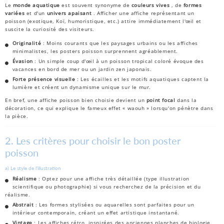
Le
monde aquatique
est souvent synonyme de
couleurs vives
, de
formes
variées
et d'un
univers apaisant
. Afficher une affiche représentant un
poisson (exotique, Koï, humoristique, etc.) attire immédiatement l'œil et
suscite la curiosité des visiteurs.
Originalité
: Moins courants que les paysages urbains ou les affiches
minimalistes, les posters poisson surprennent agréablement.
Évasion
: Un simple coup d'œil à un poisson tropical coloré évoque des
vacances en bord de mer ou un jardin zen japonais.
Forte présence visuelle
: Les écailles et les motifs aquatiques captent la
lumière et créent un dynamisme unique sur le mur.
En bref, une affiche poisson bien choisie devient un
point focal
dans la
décoration, ce qui explique le fameux effet « waouh » lorsqu'on pénètre dans
la pièce.
2. Les critères pour choisir le bon poster
poisson
a) Le style de l'illustration
Réalisme
: Optez pour une affiche très détaillée (type illustration
scientifique ou photographie) si vous recherchez de la précision et du
réalisme.
Abstrait
: Les formes stylisées ou aquarelles sont parfaites pour un
intérieur contemporain, créant un effet artistique instantané.
Vintage
: Les affiches rétro, inspirées des anciennes planches de biologie,