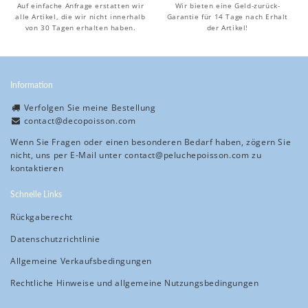
Auf einfache Anfrage erstatten wir
Wir bieten eine Geld-zurück-
alle Artikel, die wir nicht innerhalb
Garantie für 14 Tage nach Erhalt
von 30 Tagen erhalten haben.
der Artikel!
Information
Verfolgen Sie meine Bestellung
contact@decopoisson.com
Wenn Sie Fragen oder einen besonderen Bedarf haben, zögern Sie
nicht, uns per E-Mail unter
contact@peluchepoisson.com
zu
kontaktieren
Schnelle Links
Rückgaberecht
Datenschutzrichtlinie
Allgemeine Verkaufsbedingungen
Rechtliche Hinweise und allgemeine Nutzungsbedingungen