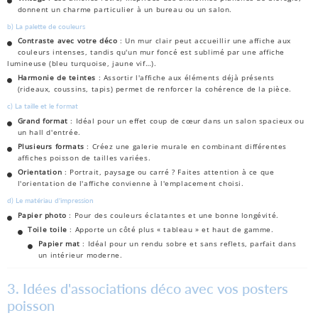
donnent un charme particulier à un bureau ou un salon.
b) La palette de couleurs
Contraste avec votre déco
: Un mur clair peut accueillir une affiche aux
couleurs intenses, tandis qu'un mur foncé est sublimé par une affiche
lumineuse (bleu turquoise, jaune vif…).
Harmonie de teintes
: Assortir l'affiche aux éléments déjà présents
(rideaux, coussins, tapis) permet de renforcer la cohérence de la pièce.
c) La taille et le format
Grand format
: Idéal pour un effet coup de cœur dans un salon spacieux ou
un hall d'entrée.
Plusieurs formats
: Créez une galerie murale en combinant différentes
affiches poisson de tailles variées.
Orientation
: Portrait, paysage ou carré ? Faites attention à ce que
l'orientation de l'affiche convienne à l'emplacement choisi.
d) Le matériau d'impression
Papier photo
: Pour des couleurs éclatantes et une bonne longévité.
Toile toile
: Apporte un côté plus « tableau » et haut de gamme.
Papier mat
: Idéal pour un rendu sobre et sans reflets, parfait dans
un intérieur moderne.
3. Idées d'associations déco avec vos posters
poisson