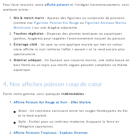
Pour faire ressortir votre
affiche poisson
et l'intégrer harmonieusement, voici
quelques pistes :
Mix & match marin
: Ajoutez des figurines ou sculptures de poissons
(comme nos
Figurines
Poisson
Koi
Rouge
ou
Figurines
Animaux
Marins
Miniatures
) sur une étagère adjacente.
Touches végétales
: Disposez des plantes exotiques ou aquatiques
(pothos, fougères) pour rappeler l'environnement naturel du poisson.
Éclairage ciblé
: Un spot ou une applique murale qui met en valeur
votre affiche la nuit renforce l'effet « waouh » et le rend encore plus
spectaculaire.
Mobilier adéquat
: Un fauteuil aux coussins marins, une table basse en
bois flotté ou un tapis aux motifs vagues peuvent compléter ce thème
aquatique.
4. Nos affiches poisson coup de cœur
Parmi notre gamme, voici quelques
indémodables
:
Affiche
Poisson
Koi
Rouge
et
Noir
- Effet
Marbre
Atout
: Un contraste saisissant entre les rouges flamboyants du Koi
et le fond marbré.
Style
: Parfait pour un intérieur moderne, évoquant la force et
l'élégance japonaises.
Affiche
Poissons
Tropicaux
- Espèces
Diverses