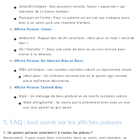
Caractéristiques
: Des poissons colorés, façon « aquarium » qui
injectent de la bonne humeur.
Pourquoi on l'aime
: Pour sa palette arc-en-ciel qui s'adapte aussi
bien à un salon qu'à une chambre d'enfant.
Affiche
Poisson
-Clown
Ambiance
: Rappel des récifs coralliens, idéal pour un look « bord de
mer ».
Où l'installer ?
: Dans une salle de bain ou un coin lecture pour
inviter à la détente.
Affiche
Poisson
Koi
Abstrait
Bleu
et
Blanc
Effet artistique
: Les courbes stylisées créent un dynamisme visuel.
Idéal pour
: Un intérieur minimaliste où le poster agit comme
pièce maîtresse décorative.
Affiche
Poisson
Tacheté
Bleu
Style
: Un mélange de bleu profond et de motifs tachetés subtils.
Note d'originalité
: Se marie particulièrement bien avec un mur
aux tons pastel ou gris perle.
5. FAQ : tout savoir sur les
affiches poisson
1. Un poster poisson convient-il à toutes les pièces ?
Absolument. Il peut aussi bien s'installer dans un salon, une chambre, un