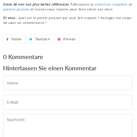
Envie de voir nos plus belles références ?
Découvrez la
collection
complète
de
posters
poisson
et laissez-vous inspirer pour faire vibrer vos murs.
Et vous
, quel est le poster poisson qui vous fait craquer ? Partagez vos coups
de cœur en commentaire !
Teilen
Auf
Twittern
Auf
Pinnen
Auf
Facebook
Twitter
Pinterest
0 Kommentare
teilen
twittern
pinnen
Hinterlassen Sie einen Kommentar
Name
E-
Mail
Nachricht