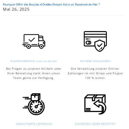
Pourquoi Offrir des Boucles d’Oreilles Poisson Koi à un Passionné de Mer ?
Mai 26, 2025
KUNDENSERVICE rund um die Uhr
SICHERE ZAHLUNGEN
Bei Fragen zu unseren Artikeln oder
Die Verwaltung unserer Online-
Ihrer Bestellung steht Ihnen unser
Zahlungen ist mit Stripe und Paypal
Team gerne zur Verfügung.
100 % sicher.
GARANTIERTE LIEFERUNG
ZUFRIEDEN ODER ERSTATTET